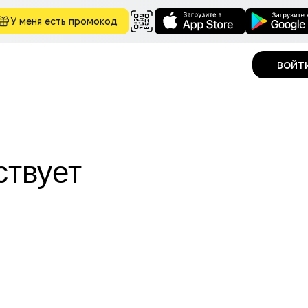
У меня есть промокод
войт
ствует