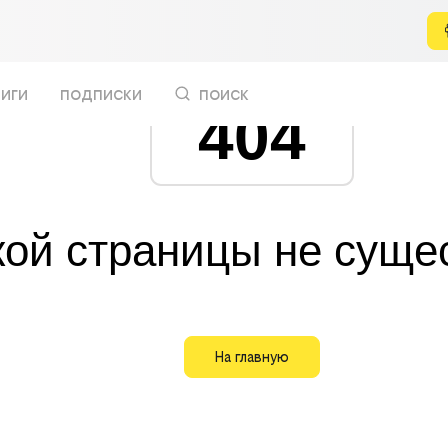
иги
подписки
поиск
404
кой страницы не суще
На главную