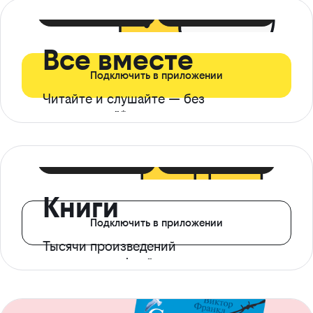
399 ₽ в мес
21 ₽ в день
Все вместе
Подключить в приложении
Читайте и слушайте — без
ограничений*
299 ₽ в мес
14 ₽ в день
Книги
Подключить в приложении
Тысячи произведений
с доступом офлайн