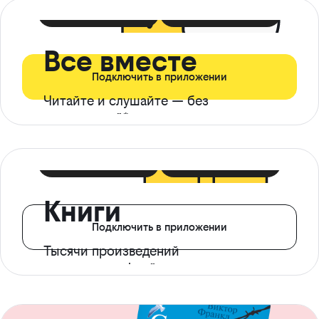
399 ₽ в мес
21 ₽ в день
Все вместе
Подключить в приложении
Читайте и слушайте — без
ограничений*
299 ₽ в мес
14 ₽ в день
Книги
Подключить в приложении
Тысячи произведений
с доступом офлайн