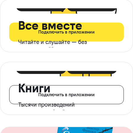
399 ₽ в мес
21 ₽ в день
Все вместе
Подключить в приложении
Читайте и слушайте — без
ограничений*
299 ₽ в мес
14 ₽ в день
Книги
Подключить в приложении
Тысячи произведений
с доступом офлайн