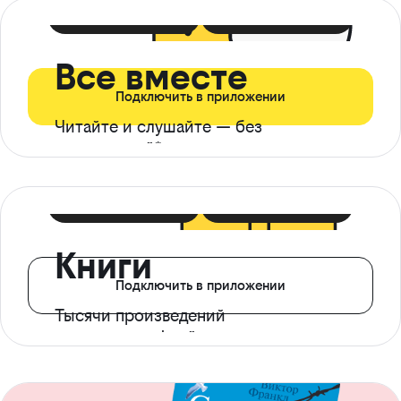
399 ₽ в мес
21 ₽ в день
Все вместе
Подключить в приложении
Читайте и слушайте — без
ограничений*
299 ₽ в мес
14 ₽ в день
Книги
Подключить в приложении
Тысячи произведений
с доступом офлайн