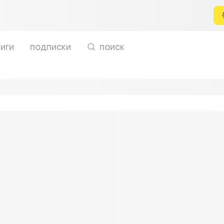
иги
подписки
поиск