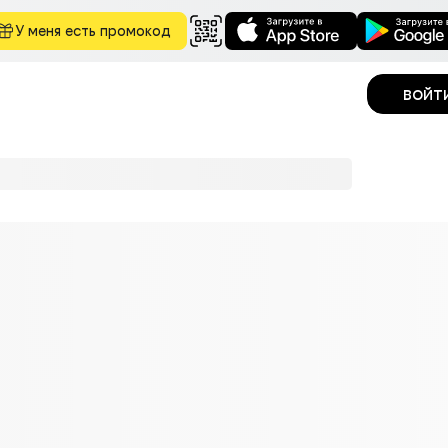
У меня есть промокод
войт