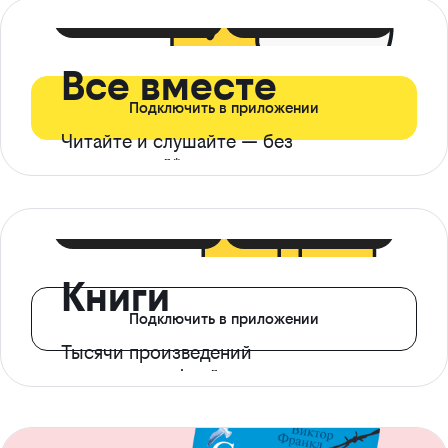
399 ₽ в мес
21 ₽ в день
Все вместе
Подключить в приложении
Читайте и слушайте — без
ограничений*
299 ₽ в мес
14 ₽ в день
Книги
Подключить в приложении
Тысячи произведений
с доступом офлайн