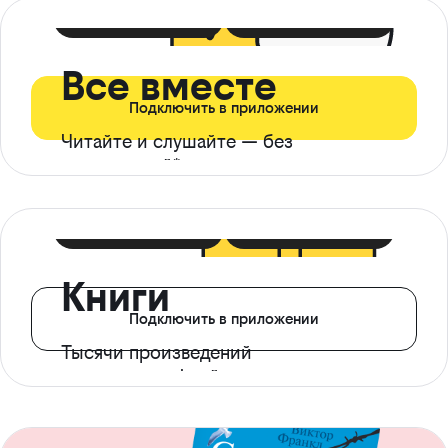
399 ₽ в мес
21 ₽ в день
Все вместе
Подключить в приложении
Читайте и слушайте — без
ограничений*
299 ₽ в мес
14 ₽ в день
Книги
Подключить в приложении
Тысячи произведений
с доступом офлайн