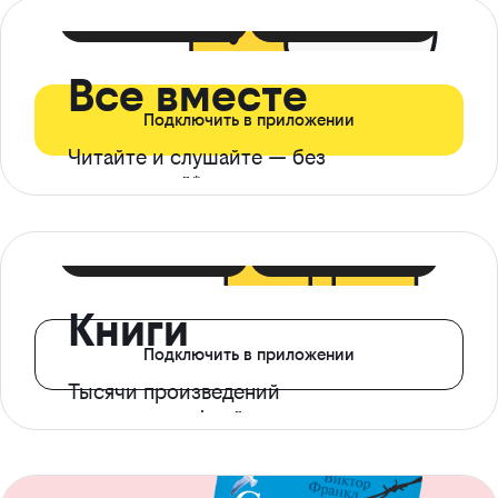
399 ₽ в мес
21 ₽ в день
Все вместе
Подключить в приложении
Читайте и слушайте — без
ограничений*
299 ₽ в мес
14 ₽ в день
Книги
Подключить в приложении
Тысячи произведений
с доступом офлайн