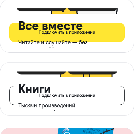
399 ₽ в мес
21 ₽ в день
Все вместе
Подключить в приложении
Читайте и слушайте — без
ограничений*
299 ₽ в мес
14 ₽ в день
Книги
Подключить в приложении
Тысячи произведений
с доступом офлайн