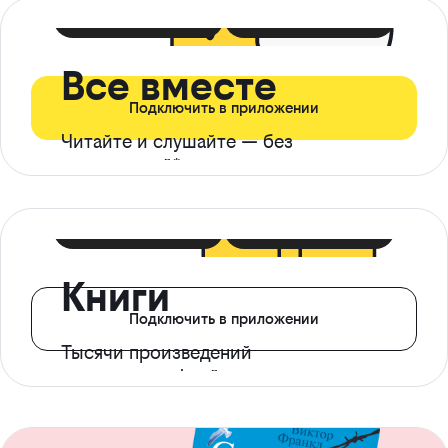
399 ₽ в мес
21 ₽ в день
Все вместе
Подключить в приложении
Читайте и слушайте — без
ограничений*
299 ₽ в мес
14 ₽ в день
Книги
Подключить в приложении
Тысячи произведений
с доступом офлайн