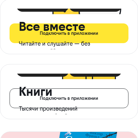
399 ₽ в мес
21 ₽ в день
Все вместе
Подключить в приложении
Читайте и слушайте — без
ограничений*
299 ₽ в мес
14 ₽ в день
Книги
Подключить в приложении
Тысячи произведений
с доступом офлайн