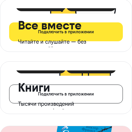
399 ₽ в мес
21 ₽ в день
Все вместе
Подключить в приложении
Читайте и слушайте — без
ограничений*
299 ₽ в мес
14 ₽ в день
Книги
Подключить в приложении
Тысячи произведений
с доступом офлайн