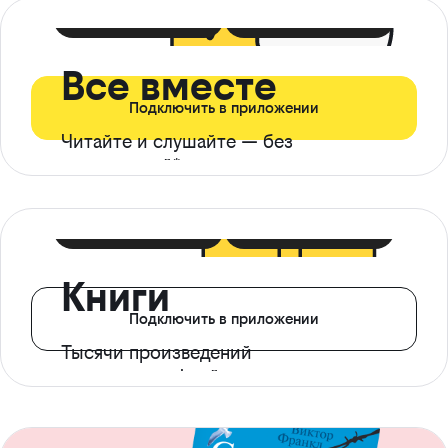
399 ₽ в мес
21 ₽ в день
Все вместе
Подключить в приложении
Читайте и слушайте — без
ограничений*
299 ₽ в мес
14 ₽ в день
Книги
Подключить в приложении
Тысячи произведений
с доступом офлайн