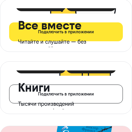
399 ₽ в мес
21 ₽ в день
Все вместе
Подключить в приложении
Читайте и слушайте — без
ограничений*
299 ₽ в мес
14 ₽ в день
Книги
Подключить в приложении
Тысячи произведений
с доступом офлайн