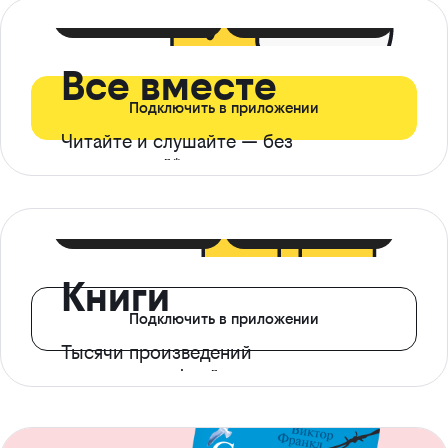
399 ₽ в мес
21 ₽ в день
Все вместе
Подключить в приложении
Читайте и слушайте — без
ограничений*
299 ₽ в мес
14 ₽ в день
Книги
Подключить в приложении
Тысячи произведений
с доступом офлайн