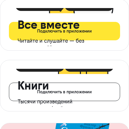
399 ₽ в мес
21 ₽ в день
Все вместе
Подключить в приложении
Читайте и слушайте — без
ограничений*
299 ₽ в мес
14 ₽ в день
Книги
Подключить в приложении
Тысячи произведений
с доступом офлайн