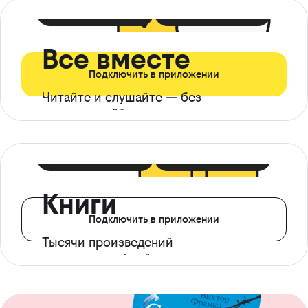
399 ₽ в мес
21 ₽ в день
Все вместе
Подключить в приложении
Читайте и слушайте — без
ограничений*
299 ₽ в мес
14 ₽ в день
Книги
Подключить в приложении
Тысячи произведений
с доступом офлайн