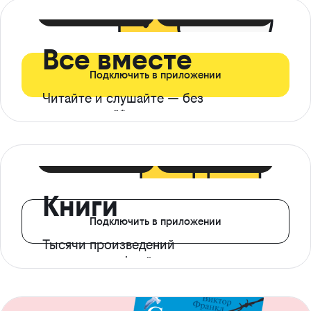
399 ₽ в мес
21 ₽ в день
Все вместе
Подключить в приложении
Читайте и слушайте — без
ограничений*
299 ₽ в мес
14 ₽ в день
Книги
Подключить в приложении
Тысячи произведений
с доступом офлайн