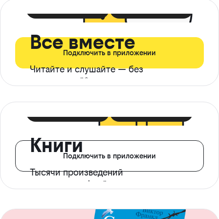
399 ₽ в мес
21 ₽ в день
Все вместе
Подключить в приложении
Читайте и слушайте — без
ограничений*
299 ₽ в мес
14 ₽ в день
Книги
Подключить в приложении
Тысячи произведений
с доступом офлайн