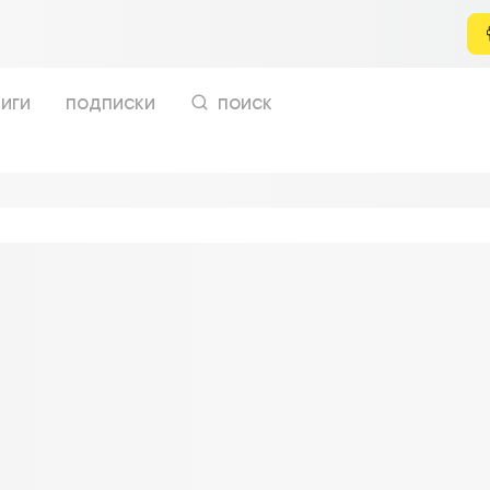
иги
подписки
поиск