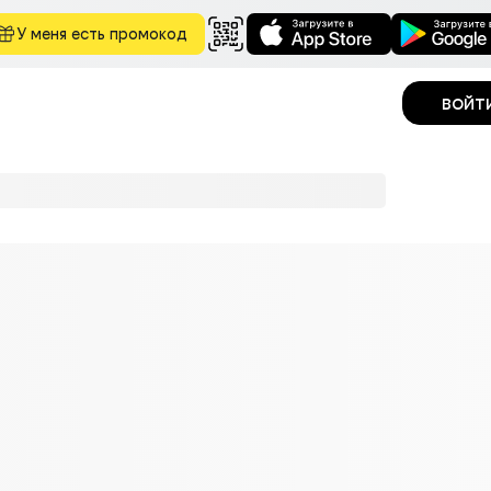
У меня есть промокод
войт