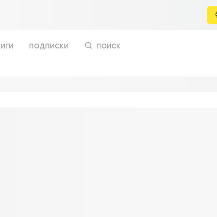
иги
подписки
поиск