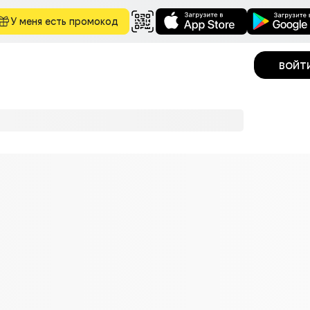
У меня есть промокод
войт