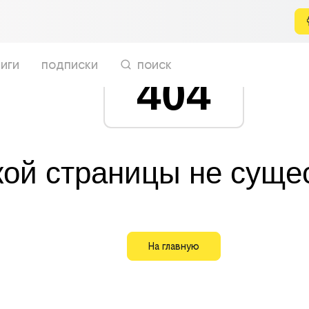
иги
подписки
поиск
404
кой страницы не суще
На главную