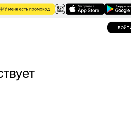
У меня есть промокод
войт
ствует