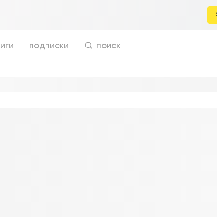
иги
подписки
поиск