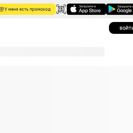
У меня есть промокод
войт