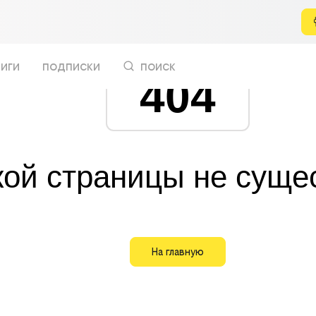
иги
подписки
поиск
404
кой страницы не суще
На главную