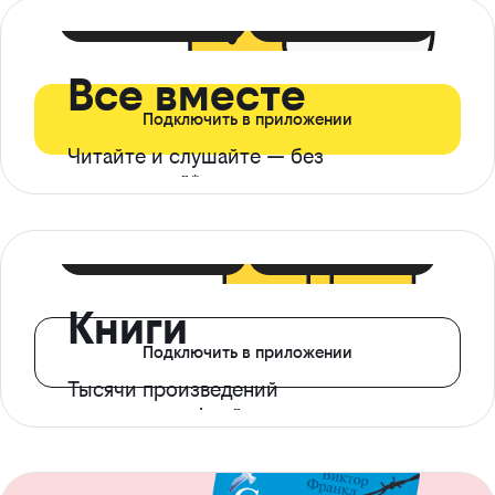
399 ₽ в мес
21 ₽ в день
Все вместе
Подключить в приложении
Читайте и слушайте — без
ограничений*
299 ₽ в мес
14 ₽ в день
Книги
Подключить в приложении
Тысячи произведений
с доступом офлайн