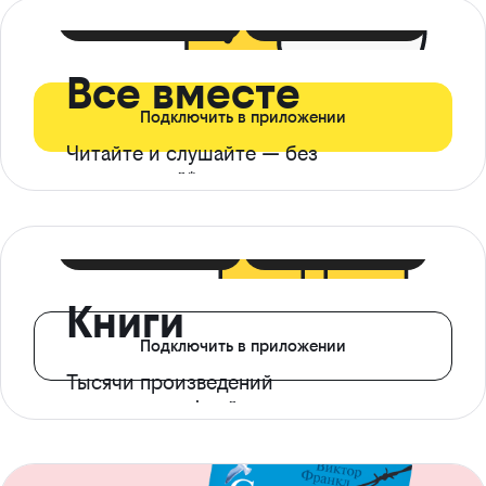
399 ₽ в мес
21 ₽ в день
Все вместе
Подключить в приложении
Читайте и слушайте — без
ограничений*
299 ₽ в мес
14 ₽ в день
Книги
Подключить в приложении
Тысячи произведений
с доступом офлайн