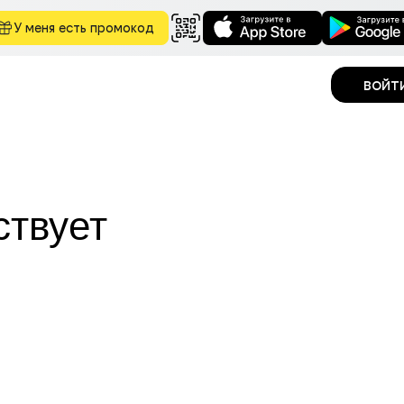
У меня есть промокод
войт
ствует