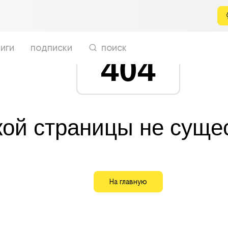
иги
подписки
поиск
404
кой страницы не суще
На главную