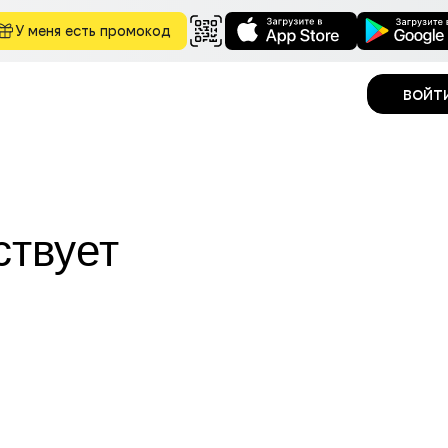
У меня есть промокод
войт
ствует