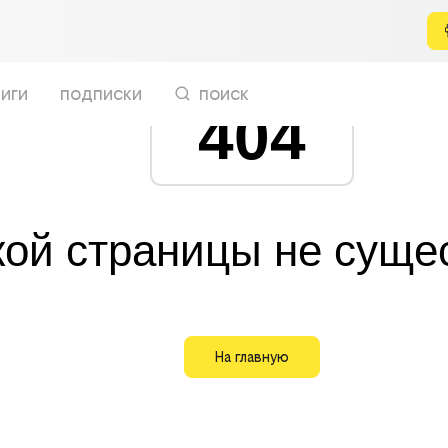
иги
подписки
поиск
404
кой страницы не суще
На главную