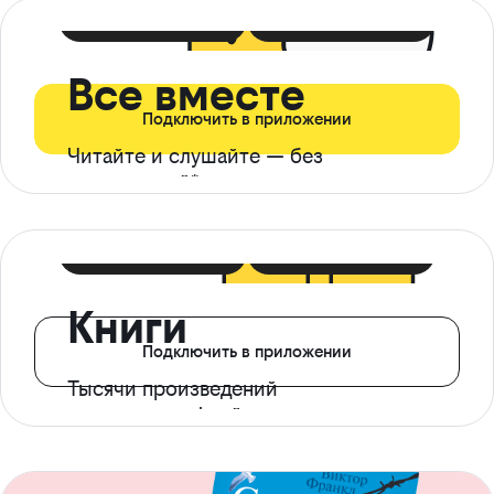
399 ₽ в мес
21 ₽ в день
Все вместе
Подключить в приложении
Читайте и слушайте — без
ограничений*
299 ₽ в мес
14 ₽ в день
Книги
Подключить в приложении
Тысячи произведений
с доступом офлайн