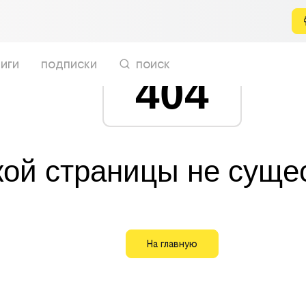
иги
подписки
поиск
404
кой страницы не суще
На главную