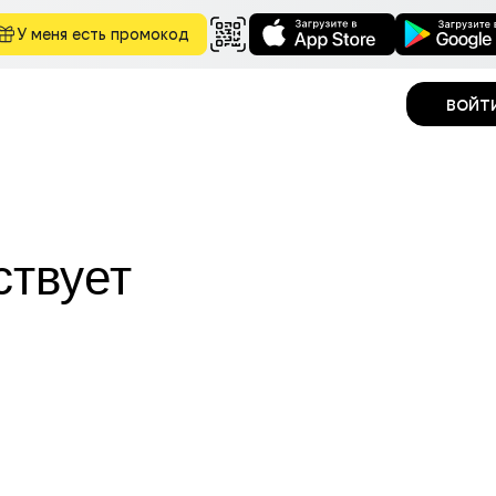
У меня есть промокод
войт
ствует