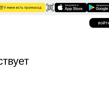
У меня есть промокод
войт
ствует