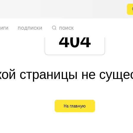
иги
подписки
поиск
404
кой страницы не суще
На главную