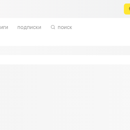
иги
подписки
поиск