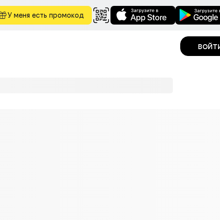
У меня есть промокод
войт