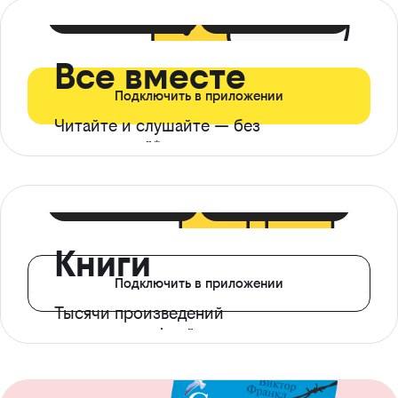
399 ₽ в мес
21 ₽ в день
Все вместе
Подключить в приложении
Читайте и слушайте — без
ограничений*
299 ₽ в мес
14 ₽ в день
Книги
Подключить в приложении
Тысячи произведений
с доступом офлайн