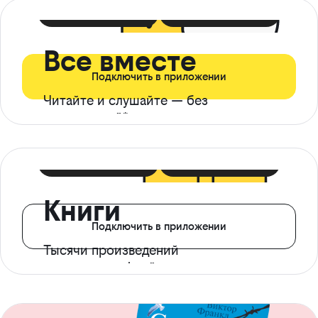
399 ₽ в мес
21 ₽ в день
Все вместе
Подключить в приложении
Читайте и слушайте — без
ограничений*
299 ₽ в мес
14 ₽ в день
Книги
Подключить в приложении
Тысячи произведений
с доступом офлайн