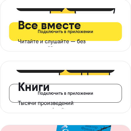
399 ₽ в мес
21 ₽ в день
Все вместе
Подключить в приложении
Читайте и слушайте — без
ограничений*
299 ₽ в мес
14 ₽ в день
Книги
Подключить в приложении
Тысячи произведений
с доступом офлайн