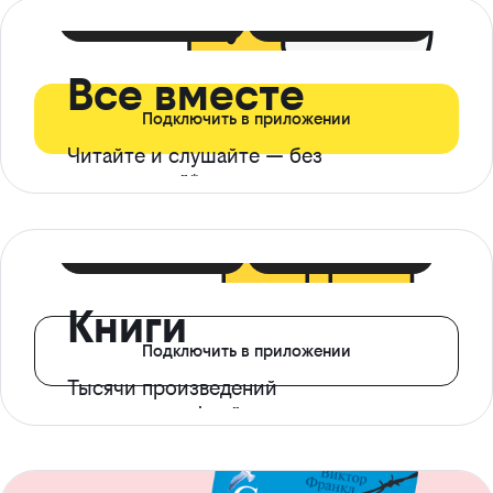
399 ₽ в мес
21 ₽ в день
Все вместе
Подключить в приложении
Читайте и слушайте — без
ограничений*
299 ₽ в мес
14 ₽ в день
Книги
Подключить в приложении
Тысячи произведений
с доступом офлайн