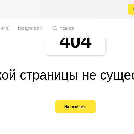
иги
подписки
поиск
404
кой страницы не суще
На главную