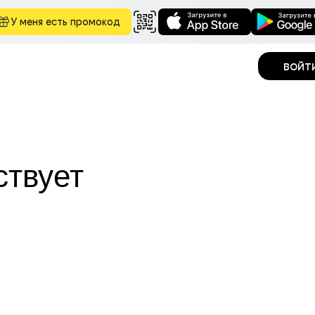
У меня есть промокод
войт
ствует