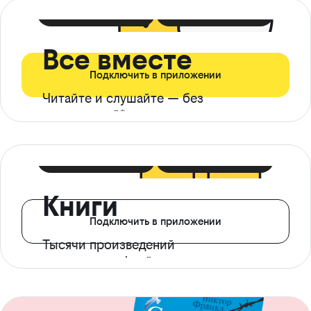
399 ₽ в мес
21 ₽ в день
Все вместе
Подключить в приложении
Читайте и слушайте — без
ограничений*
299 ₽ в мес
14 ₽ в день
Книги
Подключить в приложении
Тысячи произведений
с доступом офлайн