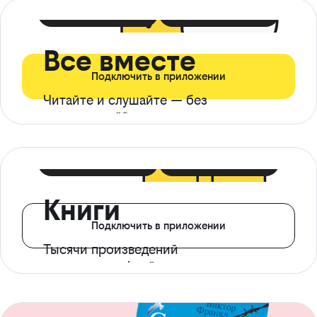
399 ₽ в мес
21 ₽ в день
Все вместе
Подключить в приложении
Читайте и слушайте — без
ограничений*
299 ₽ в мес
14 ₽ в день
Книги
Подключить в приложении
Тысячи произведений
с доступом офлайн