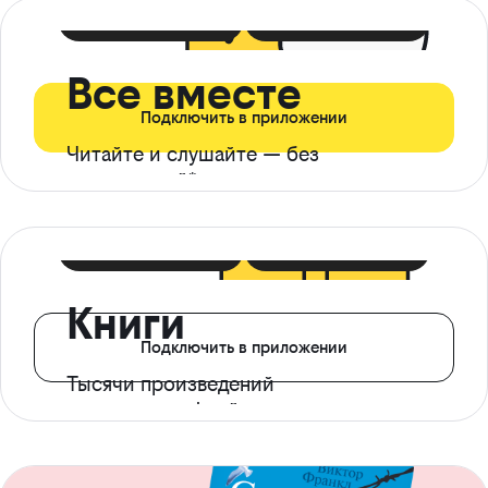
399 ₽ в мес
21 ₽ в день
Все вместе
Подключить в приложении
Читайте и слушайте — без
ограничений*
299 ₽ в мес
14 ₽ в день
Книги
Подключить в приложении
Тысячи произведений
с доступом офлайн