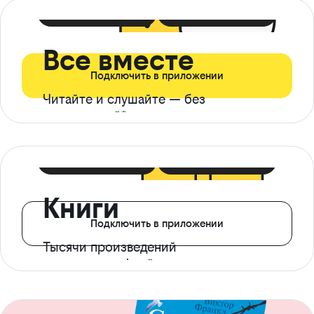
399 ₽ в мес
21 ₽ в день
Все вместе
Подключить в приложении
Читайте и слушайте — без
ограничений*
299 ₽ в мес
14 ₽ в день
Книги
Подключить в приложении
Тысячи произведений
с доступом офлайн