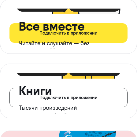
399 ₽ в мес
21 ₽ в день
Все вместе
Подключить в приложении
Читайте и слушайте — без
ограничений*
299 ₽ в мес
14 ₽ в день
Книги
Подключить в приложении
Тысячи произведений
с доступом офлайн