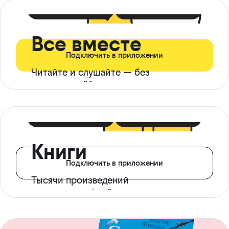
399 ₽ в мес
21 ₽ в день
Все вместе
Подключить в приложении
Читайте и слушайте — без
ограничений*
299 ₽ в мес
14 ₽ в день
Книги
Подключить в приложении
Тысячи произведений
с доступом офлайн