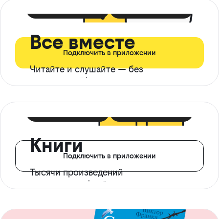
399 ₽ в мес
21 ₽ в день
Все вместе
Подключить в приложении
Читайте и слушайте — без
ограничений*
299 ₽ в мес
14 ₽ в день
Книги
Подключить в приложении
Тысячи произведений
с доступом офлайн