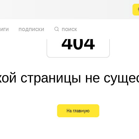
иги
подписки
поиск
404
кой страницы не суще
На главную