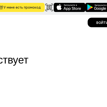
У меня есть промокод
войт
ствует