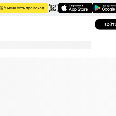
У меня есть промокод
войт