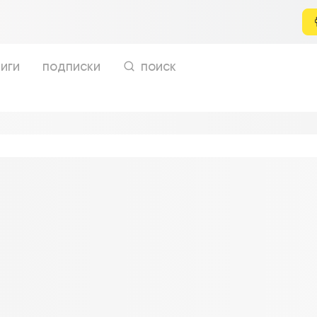
иги
подписки
поиск