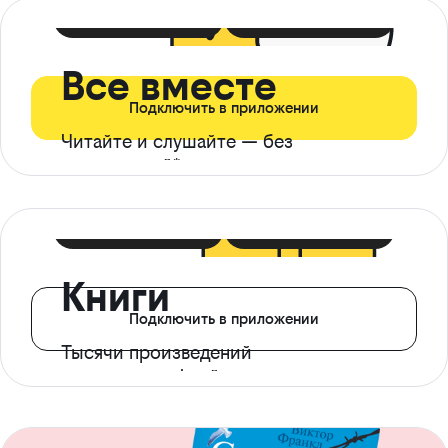
399 ₽ в мес
21 ₽ в день
Все вместе
Подключить в приложении
Читайте и слушайте — без
ограничений*
299 ₽ в мес
14 ₽ в день
Книги
Подключить в приложении
Тысячи произведений
с доступом офлайн