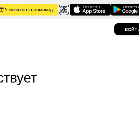
У меня есть промокод
войт
ствует