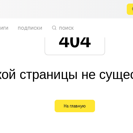
иги
подписки
поиск
404
кой страницы не суще
На главную