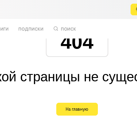
иги
подписки
поиск
404
кой страницы не суще
На главную