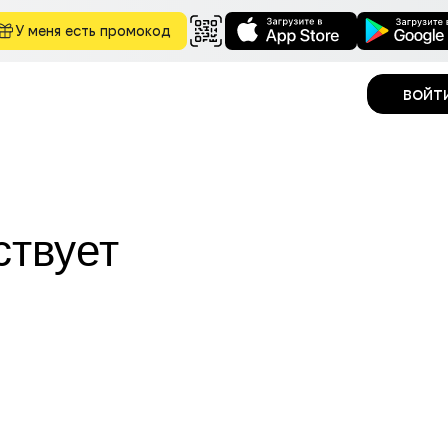
У меня есть промокод
войт
ствует